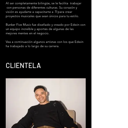
Al ser completamente bilingüe, se le facilita trabajar
con personas de diferentes culturas. Su corazón y
visión es ayudarte a capacitarte a
TI
para crear
proyectos musicales que sean únicos para tu estilo.
Bunker Five Music fue diseñado y creado por Edwin con
un equipo increíble y aportes de algunas de las
mejores mentes en el negocio.
Vea a continuación algunos artistas con los que Edwin
ha trabajado a lo largo de su carrera.
CLIENTELA